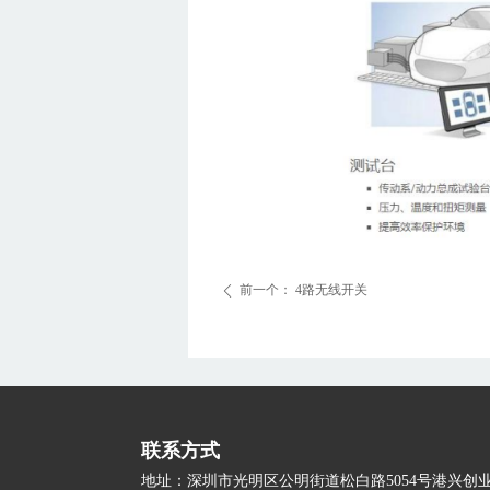
前一个：
4路无线开关
ꄴ
联系方式
地址：深圳市光明区公明街道松白路5054号港兴创业