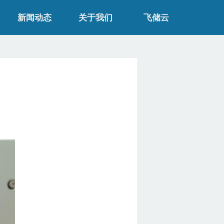
新闻动态
关于我们
飞储云