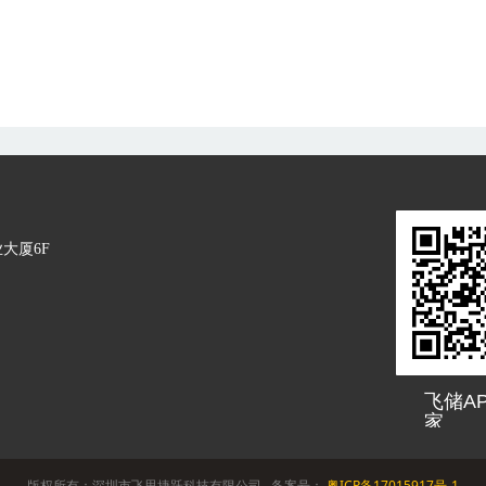
大厦6F
飞储A
家
版权所有：深圳市飞思捷跃科技有限公司 备案号：
粤ICP备17015917号-1